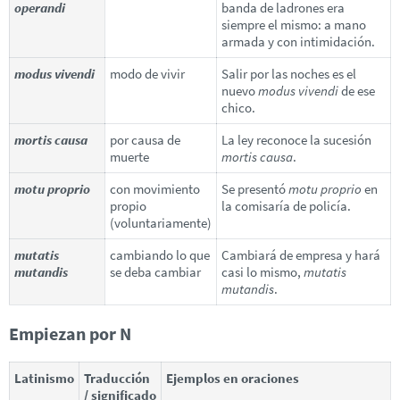
operandi
banda de ladrones era
siempre el mismo: a mano
armada y con intimidación.
modus vivendi
modo de vivir
Salir por las noches es el
nuevo
modus vivendi
de ese
chico.
mortis causa
por causa de
La ley reconoce la sucesión
muerte
mortis causa
.
motu proprio
con movimiento
Se presentó
motu proprio
en
propio
la comisaría de policía.
(voluntariamente)
mutatis
cambiando lo que
Cambiará de empresa y hará
mutandis
se deba cambiar
casi lo mismo,
mutatis
mutandis
.
Empiezan por N
Latinismo
Traducción
Ejemplos en oraciones
/ significado