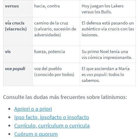
versus
hacia, contra
Hoy juegan los Lakers
versus los Bulls.
vía crucis
camino de la cruz
El defensa está pasando un
(viacrucis)
(calvario, sucesión de
auténtico vía crucis con las
adversidades)
lesiones.
vis
fuerza, potencia
Su primo Noel tenía una
vis cómica impresionante.
vox populi
voz del pueblo
El que asciendan a María
(conocido por todos)
es
vox populi
: todos lo
sabemos.
Consulte las dudas más frecuentes sobre latinismos:
Apriori o a priori
Ipso facto, ipsofacto o insofacto
Currículo, currículum o curricula
Cuórum o quorum