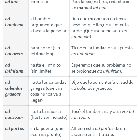
ad hoc
para esto
Para la asignatura, redactaron
un manual
ad hoc
.
ad
al hombre
Dijo que mi opinión no tenía
hominem
(argumento que
peso porque llegué un minuto
ataca a la persona)
tarde. ¡Que use semejante
ad
hominem
!
ad
para honor (sin
Tiene en la fundación un puesto
honorem
retribución)
ad honorem
.
ad
hasta el infinito
Esperemos que su problema no
infinitum
(sin límite)
se prolongue
ad infinitum
.
ad
hasta las calendas
Dijo que le aumentaría el sueldo
calendas
griegas (que una
ad calendas graecas
.
graecas
cosa nunca va a
llegar)
ad
hasta la náusea
Tocó el tambor una y otra vez
ad
nauseam
(hasta ser molesto)
nauseam
.
ad portas
en la puerta (que
Alfredo está
ad portas
de un
ocurrirá pronto)
ascenso en su trabajo.