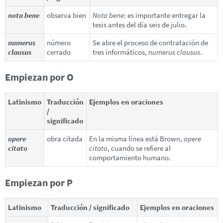
nota bene
observa bien
Nota bene
: es importante entregar la
tesis antes del día seis de julio.
numerus
número
Se abre el proceso de contratación de
clausus
cerrado
tres informáticos,
numerus clausus
.
Empiezan por O
Latinismo
Traducción
Ejemplos en oraciones
/
significado
opere
obra citada
En la misma línea está Brown,
opere
citato
citato
, cuando se refiere al
comportamiento humano.
Empiezan por P
Latinismo
Traducción / significado
Ejemplos en oraciones