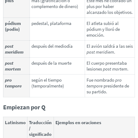
plus
más (gratificación o
Este mes he cobrado un
complemento de dinero)
plus por haber
alcanzado los objetivos.
pódium
pedestal, plataforma
El atleta subió al
(podio)
pódium y lloró de
emoción.
post
después del mediodía
El avión saldrá a las seis
meridiem
post meridiem
.
post
después de la muerte
El cuerpo presentaba
mortem
lesiones
post mortem
.
pro
según el tiempo
Fue nombrado
pro
tempore
(temporalmente)
tempore
presidente de
su partido.
Empiezan por Q
Latinismo
Traducción
Ejemplos en oraciones
/
significado