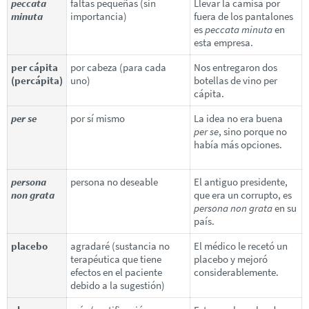
peccata
faltas pequeñas (sin
Llevar la camisa por
minuta
importancia)
fuera de los pantalones
es
peccata minuta
en
esta empresa.
per cápita
por cabeza (para cada
Nos entregaron dos
(percápita)
uno)
botellas de vino per
cápita.
per se
por sí mismo
La idea no era buena
per se
, sino porque no
había más opciones.
persona
persona no deseable
El antiguo presidente,
non grata
que era un corrupto, es
persona non grata
en su
país.
placebo
agradaré (sustancia no
El médico le recetó un
terapéutica que tiene
placebo y mejoró
efectos en el paciente
considerablemente.
debido a la sugestión)