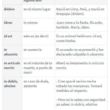
significado
ibidem
en el mismo lugar
Nació en Lima, Perú, y murió en
Arequipa (
ibidem
).
ídem
lo mismo
Juan viene a la fiesta. Ricardo,
también. María, ídem.
id est
esto es (es decir)
Es un animal herbívoro:
id est
,
come hierba.
in
en ausencia
El acusado no se presentó y fue
absentia
declarado culpable
in absentia
.
in articulo
en el instante de la
Alteró su testamento
in articulo
mortis
muerte, a punto de
mortis
.
morir
in dubiis,
en caso de duda,
- Creo que el vecino me ha
abstine
abstente
robado las manzanas. Tomaré
medidas al respecto.
- Pero no lo sabes con seguridad.
ya sabes:
in dubiis, abstine.