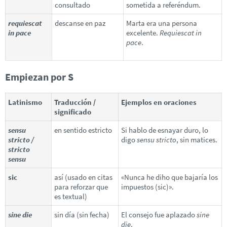
consultado
sometida a referéndum.
requiescat
descanse en paz
Marta era una persona
in pace
excelente.
Requiescat in
pace
.
Empiezan por S
Latinismo
Traducción /
Ejemplos en oraciones
significado
sensu
en sentido estricto
Si hablo de esnayar duro, lo
stricto /
digo
sensu stricto
, sin matices.
stricto
sensu
sic
así (usado en citas
«Nunca he diho que bajaría los
para reforzar que
impuestos (sic)».
es textual)
sine die
sin día (sin fecha)
El consejo fue aplazado
sine
die
.