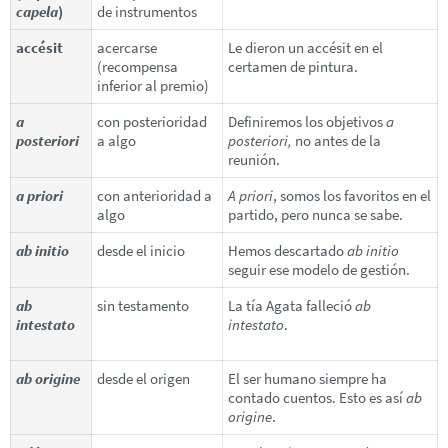
capela
)
de instrumentos
accésit
acercarse
Le dieron un accésit en el
(recompensa
certamen de pintura.
inferior al premio)
a
con posterioridad
Definiremos los objetivos
a
posteriori
a algo
posteriori,
no antes de la
reunión.
a priori
con anterioridad a
A priori
, somos los favoritos en el
algo
partido, pero nunca se sabe.
ab initio
desde el inicio
Hemos descartado
ab initio
seguir ese modelo de gestión.
ab
sin testamento
La tía Agata falleció
ab
intestato
intestato
.
ab origine
desde el origen
El ser humano siempre ha
contado cuentos. Esto es así
ab
origine
.