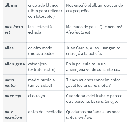
álbum
encerado blanco
Nos enseñó el álbum de cuando
(libro para rellenar
era pequeño.
con fotos, etc.)
alea iacta
la suerte está
Me mudo de país. ¡Qué nervios!
est
echada
Alea iacta est
.
alias
de otro modo
Juan García, alias Juangar, se
(mote, apodo)
entregó a la policía.
alienígena
extranjero
En la película salía un
(extraterrestre)
alienígena verde con antenas.
alma
madre nutricia
Tienes muchos conocimientos.
mater
(universidad)
¿Cuál fue tu
alma mater
?
alter ego
el otro yo
Cuando sale del trabajo parece
otra persona. Es su
alter ego
.
ante
antes del mediodía
Quedamos mañana a las once
meridiem
ante meridiem
.