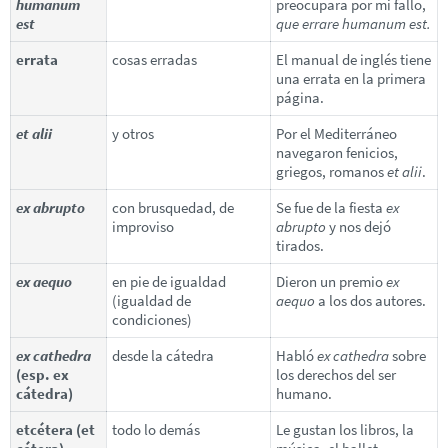
humanum
preocupara por mi fallo,
est
que errare humanum est.
errata
cosas erradas
El manual de inglés tiene
una errata en la primera
página.
et alii
y otros
Por el Mediterráneo
navegaron fenicios,
griegos, romanos
et alii
.
ex abrupto
con brusquedad, de
Se fue de la fiesta
ex
improviso
abrupto
y nos dejó
tirados.
ex aequo
en pie de igualdad
Dieron un premio
ex
(igualdad de
aequo
a los dos autores.
condiciones)
ex cathedra
desde la cátedra
Habló
ex cathedra
sobre
(esp. ex
los derechos del ser
cátedra)
humano.
etcétera (et
todo lo demás
Le gustan los libros, la