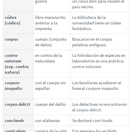
guerra
un
casus belli
para invadir el
país vecino.
códex
libro manuscrito
La biblioteca de la
(códice)
anterior a la
universidad tiene un códex
imprenta
fantástico.
corpus
cuerpo (conjunto
Buscaron en el corpus
de datos)
palabras antiguas.
contra
en contra de la
La hibridación de especies en
naturam
naturaleza
laboratorios es una práctica
(esp. contra
contra naturam
.
natura)
corpore
con el cuerpo sin
Los familiares acudieron al
insepulto
sepultar
funeral
corpore insepulto
.
corpus delicti
cuerpo del delito
Los detectives no encontraron
el
corpus delicti
.
cum laude
con alabanza
Se doctoró
cum laude
.
curriculum
carrera de la vida
Esa empresa ha recibido