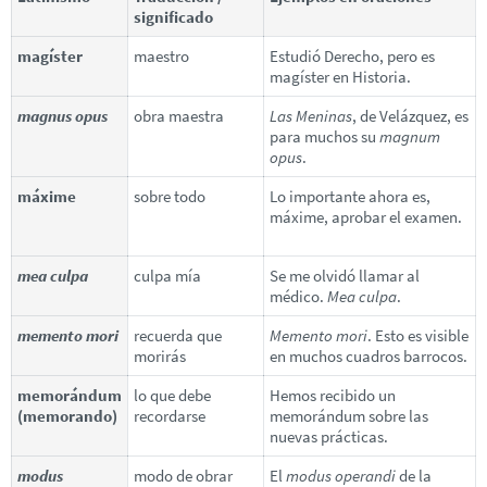
significado
magíster
maestro
Estudió Derecho, pero es
magíster en Historia.
magnus opus
obra maestra
Las Meninas
, de Velázquez, es
para muchos su
magnum
opus
.
máxime
sobre todo
Lo importante ahora es,
máxime, aprobar el examen.
mea culpa
culpa mía
Se me olvidó llamar al
médico.
Mea culpa
.
memento mori
recuerda que
Memento mori
. Esto es visible
morirás
en muchos cuadros barrocos.
memorándum
lo que debe
Hemos recibido un
(memorando)
recordarse
memorándum sobre las
nuevas prácticas.
modus
modo de obrar
El
modus operandi
de la