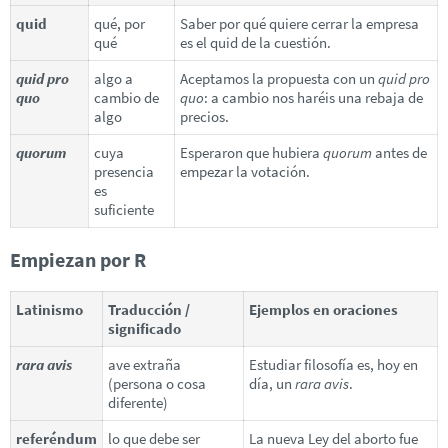
quid
qué, por
Saber por qué quiere cerrar la empresa
qué
es el quid de la cuestión.
quid pro
algo a
Aceptamos la propuesta con un
quid pro
quo
cambio de
quo
: a cambio nos haréis una rebaja de
algo
precios.
quorum
cuya
Esperaron que hubiera
quorum
antes de
presencia
empezar la votación.
es
suficiente
Empiezan por R
Latinismo
Traducción /
Ejemplos en oraciones
significado
rara avis
ave extraña
Estudiar filosofía es, hoy en
(persona o cosa
día, un
rara avis
.
diferente)
referéndum
lo que debe ser
La nueva Ley del aborto fue