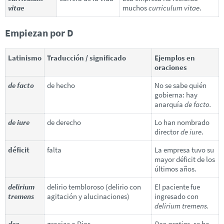
vitae
muchos
curriculum vitae
.
Empiezan por D
Latinismo
Traducción / significado
Ejemplos en
oraciones
de facto
de hecho
No se sabe quién
gobierna: hay
anarquía
de facto.
de iure
de derecho
Lo han nombrado
director
de iure
.
déficit
falta
La empresa tuvo su
mayor déficit de los
últimos años.
delirium
delirio tembloroso (delirio con
El paciente fue
tremens
agitación y alucinaciones)
ingresado con
delirium tremens.
deo
gracias a Dios
Deo gratias
, se ha