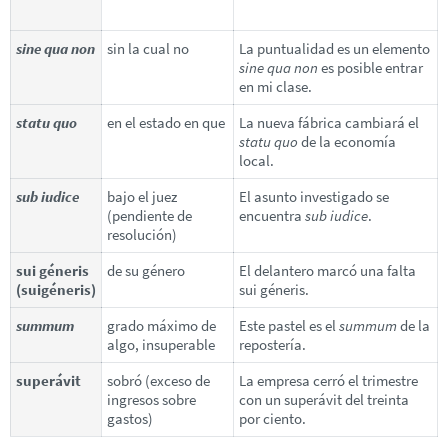
sine qua non
sin la cual no
La puntualidad es un elemento
sine qua non
es posible entrar
en mi clase.
statu quo
en el estado en que
La nueva fábrica cambiará el
statu quo
de la economía
local.
sub iudice
bajo el juez
El asunto investigado se
(pendiente de
encuentra
sub iudice
.
resolución)
sui géneris
de su género
El delantero marcó una falta
(suigéneris)
sui géneris.
summum
grado máximo de
Este pastel es el
summum
de la
algo, insuperable
repostería.
superávit
sobró (exceso de
La empresa cerró el trimestre
ingresos sobre
con un superávit del treinta
gastos)
por ciento.