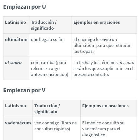
Empiezan por U
Latinismo
Traducción /
Ejemplos en oraciones
significado
ultimátum
que llega a su fin
El enemigo le envió un
ultimátium para que retiraran
las tropas.
ut supra
como arriba (para
La fecha y los términos
ut supra
referirse a algo
serán los que se aplicarán en el
antes mencionado)
presente contrato.
Empiezan por V
Latinismo
Traducción /
Ejemplos en oraciones
significado
vademécum
ven conmigo (libro de
El médico consultó su
consultas rápidas)
vademécum para el
diagnóstico.