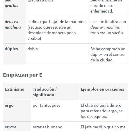
gratias
curado de su
enfermedad.
deus ex
el dios (que baja) de la máquina
La serie finaliza con
machina
(recurso que resuelve un
deus ex machina
:
desenlace de manera poco
todo era un sueño.
creíble)
dúplex
doble
Se ha comprado un
dúplex en el centro
de la ciudad.
Empiezan por E
Latinismo
Traducción /
Ejemplos en oraciones
significado
ergo
por tanto, pues
El club no tenía dinero
para retenerlo, ergo, se
fue del equipo.
errare
errar es humano
El jefe me dijo que no me