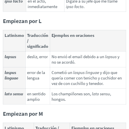
ipso facto
en el acto,
Dígale a su jefe que me llame
inmediatamente
ipso facto
.
Empiezan por L
Latinismo
Traducción
Ejemplos en oraciones
/
significado
lapsus
desliz, error
No envió el email debido a un
lapsus
y
no se acordó.
laspus
error de la
Cometió un
laspus linguae
y dijo que
linguae
lengua
quería comer con tenicho y cuchidor en
vez de con cuchillo y tenedor.
lato sensu
en sentido
Los champiñones son,
lato sensu
,
amplio
hongos.
Empiezan por M
Latinismo
Traducción /
Ejemplos en oraciones