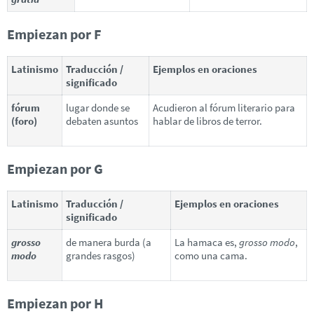
Empiezan por F
Latinismo
Traducción /
Ejemplos en oraciones
significado
fórum
lugar donde se
Acudieron al fórum literario para
(foro)
debaten asuntos
hablar de libros de terror.
Empiezan por G
Latinismo
Traducción /
Ejemplos en oraciones
significado
grosso
de manera burda (a
La hamaca es,
grosso modo
,
modo
grandes rasgos)
como una cama.
Empiezan por H