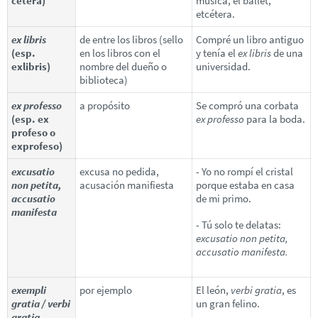
cétera)
música, el ballet,
etcétera.
ex libris
de entre los libros (sello
Compré un libro antiguo
(esp.
en los libros con el
y tenía el
ex libris
de una
exlibris)
nombre del dueño o
universidad.
biblioteca)
ex professo
a propósito
Se compró una corbata
(esp. ex
ex professo
para la boda.
profeso o
exprofeso)
excusatio
excusa no pedida,
- Yo no rompí el cristal
non petita,
acusación manifiesta
porque estaba en casa
accusatio
de mi primo.
manifesta
- Tú solo te delatas:
excusatio non petita,
accusatio manifesta.
exempli
por ejemplo
El león,
verbi gratia
, es
gratia / verbi
un gran felino.
gratia