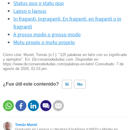
Status quo o statu quo
Lapso o lapsus
In fraganti, Ingraganti, En fraganti, en fraganti o in
fragranti
A grosso modo o grosso modo
Motu propio o motu proprio
Cómo citar: Muriel, Tomás (s.f.). "125 palabras en latín con su significado
y ejemplos". En:
Diccionariodedudas.com
. Disponible en:
https://www.diccionariodedudas.com/palabras-en-latin/ Consultado:
7 de
agosto de 2026, 01:53 pm.
¿Fue útil este contenido?
Sí
No
Este contenido contiene información incorrecta
Este contenido no tiene la información que busco
Tomás Muriel
Otro
Graduado en Lengua y Literatura Españolas (UNED) y Máster en