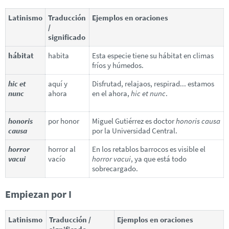
Latinismo
Traducción
Ejemplos en oraciones
/
significado
hábitat
habita
Esta especie tiene su hábitat en climas
fríos y húmedos.
hic et
aquí y
Disfrutad, relajaos, respirad... estamos
nunc
ahora
en el ahora,
hic et nunc
.
honoris
por honor
Miguel Gutiérrez es doctor
honoris causa
causa
por la Universidad Central.
horror
horror al
En los retablos barrocos es visible el
vacui
vacío
horror vacui
, ya que está todo
sobrecargado.
Empiezan por I
Latinismo
Traducción /
Ejemplos en oraciones