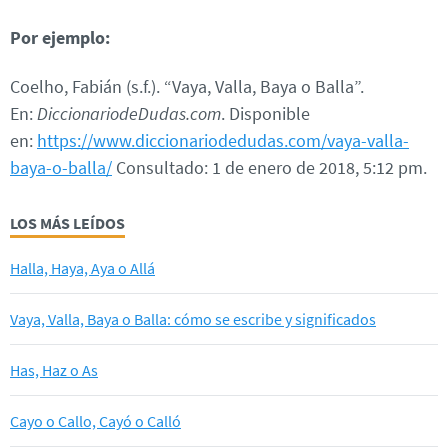
Por ejemplo:
Coelho, Fabián (s.f.). “Vaya, Valla, Baya o Balla”.
En:
DiccionariodeDudas.com
. Disponible
en:
https://www.diccionariodedudas.com/vaya-valla-
baya-o-balla/
Consultado: 1 de enero de 2018, 5:12 pm.
LOS MÁS LEÍDOS
Halla, Haya, Aya o Allá
Vaya, Valla, Baya o Balla: cómo se escribe y significados
Has, Haz o As
Cayo o Callo, Cayó o Calló