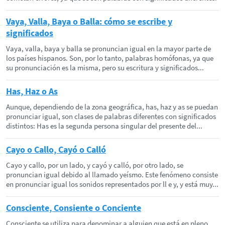
Vaya, Valla, Baya o Balla: cómo se escribe y
significados
Vaya, valla, baya y balla se pronuncian igual en la mayor parte de
los países hispanos. Son, por lo tanto, palabras homófonas, ya que
su pronunciación es la misma, pero su escritura y significados...
Has, Haz o As
Aunque, dependiendo de la zona geográfica, has, haz y as se puedan
pronunciar igual, son clases de palabras diferentes con significados
distintos: Has es la segunda persona singular del presente del...
Cayo o Callo, Cayó o Calló
Cayo y callo, por un lado, y cayó y calló, por otro lado, se
pronuncian igual debido al llamado yeísmo. Este fenómeno consiste
en pronunciar igual los sonidos representados por ll e y, y está muy...
Consciente, Consiente o Conciente
Consciente se utiliza para denominar a alguien que está en pleno