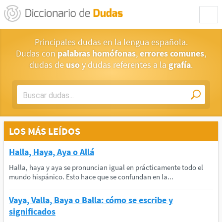
Principales dudas en la lengua española.
Dudas con
palabras homófonas
,
errores comunes
,
dudas de
uso
y dudas referentes a la
grafía
.
LOS MÁS LEÍDOS
Halla, Haya, Aya o Allá
Halla, haya y aya se pronuncian igual en prácticamente todo el
mundo hispánico. Esto hace que se confundan en la...
Vaya, Valla, Baya o Balla: cómo se escribe y
significados