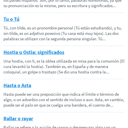
los países hispanos. Son, por lo tanto, palabras homófonas, ya que
su pronunciación es la misma, pero su escritura y significados...
Tu o Tú
Tú, con tilde, es un pronombre personal (Tú estás estudiando), y tu,
sin tilde, es un adjetivo posesivo (Tu casa está muy lejos). Las dos
palabras se utilizan con la segunda persona singular. Tú...
Hostia u Ostia: significados
Una hostia, con h, es la oblea utilizada en misa para la comunión (El
cura levantó la hostia). También es, en España y de manera
coloquial, un golpe o trastazo (Se dio una hostia contra la...
Hasta o Asta
Hasta puede ser una preposición que indica el límite o término de
algo, o un adverbio con el sentido de incluso o aun. Asta, en cambio,
puede ser el palo en que se cuelga una bandera, el cuerno de...
Rallar o rayar
Rallar se refiere a la acción de raspar o desmenuzar algo con un