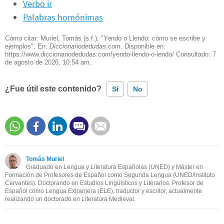
Verbo ir
Palabras homónimas
Cómo citar: Muriel, Tomás (s.f.). "Yendo o Llendo: cómo se escribe y
ejemplos". En:
Diccionariodedudas.com
. Disponible en:
https://www.diccionariodedudas.com/yendo-llendo-o-iendo/ Consultado:
7
de agosto de 2026, 10:54 am.
¿Fue útil este contenido?
Sí
No
Este contenido contiene información incorrecta
Este contenido no tiene la información que busco
Tomás Muriel
Otro
Graduado en Lengua y Literatura Españolas (UNED) y Máster en
Formación de Profesores de Español como Segunda Lengua (UNED/Instituto
Cervantes). Doctorando en Estudios Lingüísticos y Literarios. Profesor de
Español como Lengua Extranjera (ELE), traductor y escritor, actualmente
realizando un doctorado en Literatura Medieval.