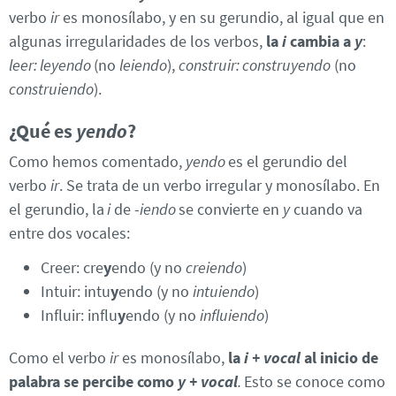
verbo
ir
es monosílabo, y en su gerundio, al igual que en
algunas irregularidades de los verbos,
la
i
cambia a
y
:
leer: leyendo
(no
leiendo
),
construir: construyendo
(no
construiendo
).
¿Qué es
yendo
?
Como hemos comentado,
yendo
es el gerundio del
verbo
ir
. Se trata de un verbo irregular y monosílabo. En
el gerundio, la
i
de -
iendo
se convierte en
y
cuando va
entre dos vocales:
Creer: cre
y
endo (y no
creiendo
)
Intuir: intu
y
endo (y no
intuiendo
)
Influir: influ
y
endo (y no
influiendo
)
Como el verbo
ir
es monosílabo,
la
i + vocal
al inicio de
palabra se percibe como
y + vocal
.
Esto se conoce como