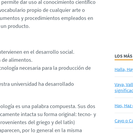
permite dar uso al conocimiento científico
 vocabulario propio de cualquier arte o
strumentos y procedimientos empleados en
e un producto.
ntervienen en el desarrollo social.
LOS MÁS
a de alimentos.
ecnología necesaria para la producción de
Halla, Ha
estra universidad ha desarrollado
Vaya, Val
significa
Has, Haz 
nología es una palabra compuesta. Sus dos
mente intacta su forma original: tecno- y
Cayo o Ca
rovenientes del griego y del latín)
aparecen, por lo general en la misma