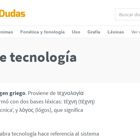
ónimas
Fonética y fonología
Uso
Grafía
Léxicas
Ver
e tecnología
gen griego
. Proviene de τεχνολογία
ormó con dos bases léxicas: τέχνη (τέχνη)
cnica', y λόγος (lógos), que significa
abra tecnología hace referencia al sistema