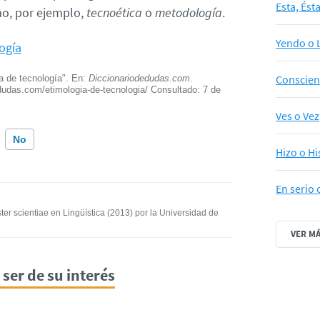
Esta, Ést
mo, por ejemplo,
tecnoética
o
metodología
.
Yendo o 
ogía
Conscien
ía de tecnología". En:
Diccionariodedudas.com
.
edudas.com/etimologia-de-tecnologia/ Consultado:
7 de
Ves o Vez
No
Hizo o Hi
ión incorrecta
En serio 
mación que busco
ter scientiae en Lingüística (2013) por la Universidad de
VER M
ser de su interés