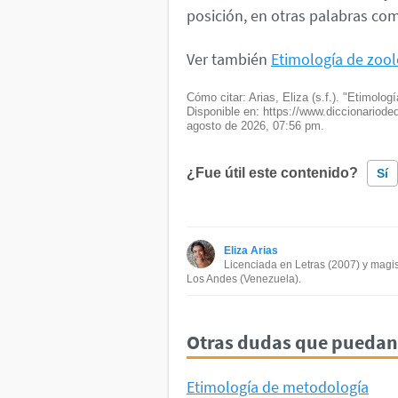
posición, en otras palabras co
Ver también
Etimología de zool
Cómo citar: Arias, Eliza (s.f.). "Etimolog
Disponible en: https://www.diccionariod
agosto de 2026, 07:56 pm.
¿Fue útil este contenido?
Sí
Este contenido contiene informac
Eliza Arias
Este contenido no tiene la infor
Licenciada en Letras (2007) y magis
Los Andes (Venezuela).
Otro
Otras dudas que puedan 
Etimología de metodología