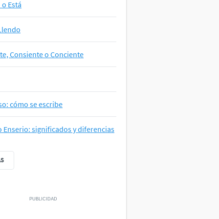
a o Está
Llendo
te, Consiente o Conciente
so: cómo se escribe
o Enserio: significados y diferencias
ÁS