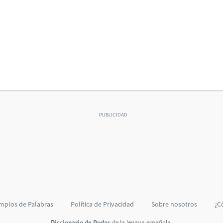
mplos de Palabras
Política de Privacidad
Sobre nosotros
¿C
Diccionario de Dudas
de la lengua española.