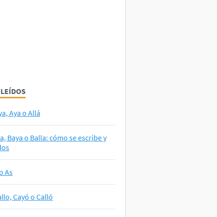
 LEÍDOS
ya, Aya o Allá
la, Baya o Balla: cómo se escribe y
dos
o As
llo, Cayó o Calló