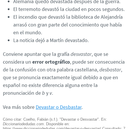
Alemania quedó devastada después de la guerra.
El terremoto devastó la ciudad en pocos segundos.
El incendio que devastó la biblioteca de Alejandría
arrasó con gran parte del conocimiento que había
en el mundo.
La noticia dejó a Martín devastado.
Conviene apuntar que la grafía
desvastar
, que se
considera un
error ortográfico
, puede ser consecuencia
de la confusión con otra palabra castellana,
desbastar
,
que se pronuncia exactamente igual debido a que en
español no existe diferencia alguna entre la
pronunciación de
b
y
v
.
Vea más sobre
Devastar o Desbastar
.
Cómo citar: Coelho, Fabián (s.f.). "Devastar o Desvastar". En:
Diccionariodedudas.com
. Disponible en:
https://www.diccionariodedudas.com/devastar-o-desvastar/ Consultado:
7