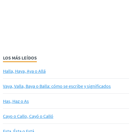
LOS MÁS LEÍDOS
Halla, Haya, Aya o Allá
Vaya, Valla, Baya o Balla: cómo se escribe y significados
Has, Haz o As
Cayo o Callo, Cayó o Calló
Esta, Ésta o Está