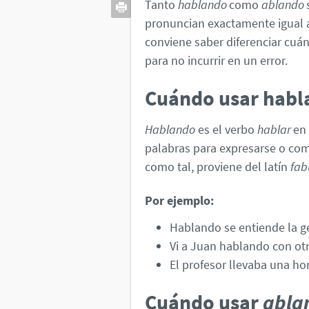
Tanto
hablando
como
ablando
pronuncian exactamente igual au
conviene saber diferenciar cuá
para no incurrir en un error.
Cuándo usar habl
Hablando
es el verbo
hablar
en 
palabras para expresarse o com
como tal, proviene del latín
fab
Por ejemplo:
Hablando se entiende la g
Vi a Juan hablando con otr
El profesor llevaba una ho
Cuándo usar
abla