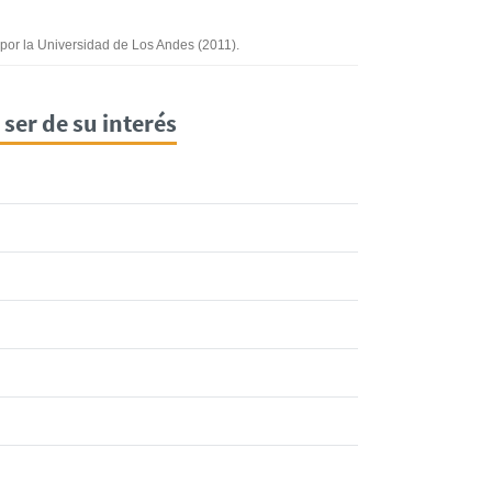
ión incorrecta
mación que busco
o por la Universidad de Los Andes (2011).
ser de su interés