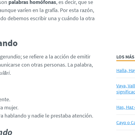
son
palabras homófonas
, es decir, que se
nque varíen en la grafía. Por esta razón,
ndo debemos escribir una y cuándo la otra
ando
gerundio; se refiere a la acción de emitir
LOS MÁS
unicarse con otras personas. La palabra,
Halla, Ha
ulāri
.
Vaya, Val
significa
ente.
a mujer.
Has, Haz 
ra hablando y nadie le prestaba atención.
Cayo o Ca
ndo