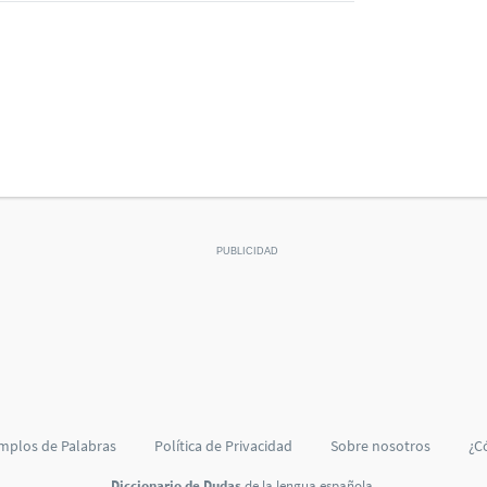
mplos de Palabras
Política de Privacidad
Sobre nosotros
¿C
Diccionario de Dudas
de la lengua española.