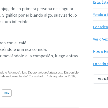
Esta, Ést
njugado en primera persona de singular
Yendo o 
 Significa poner blando algo, suavizarlo, o
stura inflexible.
Conscien
Ves o Vez
an con el café.
ciéndole una rica comida.
Hizo o Hi
or moviéndolo a la compasión, luego entras
En serio 
ando o Ablando". En:
Diccionariodedudas.com
. Disponible
/hablando-o-ablando/ Consultado:
7 de agosto de 2026,
VER M
No