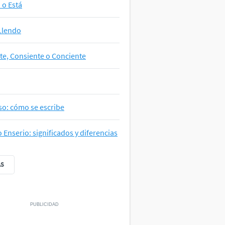
a o Está
Llendo
te, Consiente o Conciente
so: cómo se escribe
o Enserio: significados y diferencias
ÁS