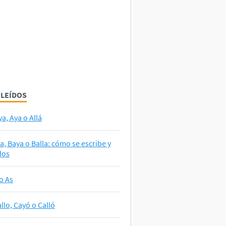
 LEÍDOS
ya, Aya o Allá
la, Baya o Balla: cómo se escribe y
dos
o As
llo, Cayó o Calló