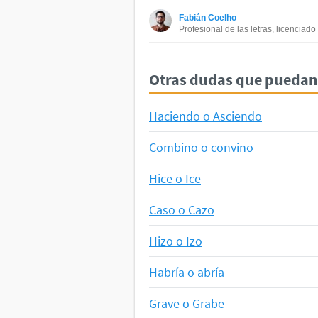
Este contenido contiene informac
Fabián Coelho
Este contenido no tiene la infor
Profesional de las letras, licenciad
Otro
Otras dudas que puedan 
Haciendo o Asciendo
Combino o convino
Hice o Ice
Caso o Cazo
Hizo o Izo
Habría o abría
Grave o Grabe