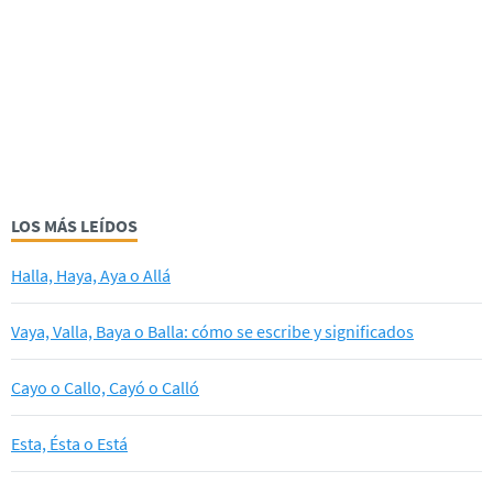
LOS MÁS LEÍDOS
Halla, Haya, Aya o Allá
Vaya, Valla, Baya o Balla: cómo se escribe y significados
Cayo o Callo, Cayó o Calló
Esta, Ésta o Está