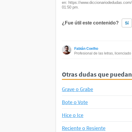
en: https://www.diccionariodedudas.com
01:50 pm.
¿Fue útil este contenido?
Sí
Este contenido contiene informac
Fabián Coelho
Este contenido no tiene la infor
Profesional de las letras, licenciad
Otro
Otras dudas que puedan 
Grave o Grabe
Bote o Vote
Hice o Ice
Reciente o Resiente