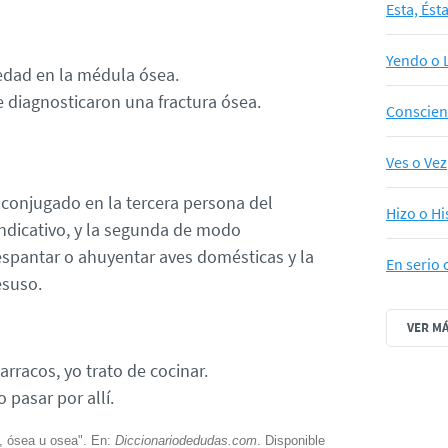
Esta, Ést
Yendo o 
edad en la médula ósea.
e diagnosticaron una fractura ósea.
Conscien
Ves o Vez
conjugado en la tercera persona del
Hizo o Hi
ndicativo, y la segunda de modo
 espantar o ahuyentar aves domésticas y la
En serio 
esuso.
VER M
arracos, yo trato de cocinar.
 pasar por allí.
a, ósea u osea". En:
Diccionariodedudas.com
. Disponible