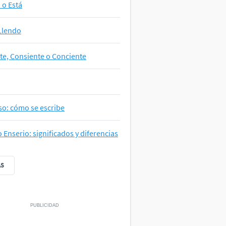
a o Está
Llendo
te, Consiente o Conciente
so: cómo se escribe
o Enserio: significados y diferencias
ÁS