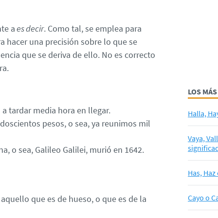
te a
es decir
. Como tal, se emplea para
ra hacer una precisión sobre lo que se
encia que se deriva de ello. No es correcto
ra.
LOS MÁS
 a tardar media hora en llegar.
Halla, Ha
doscientos pesos, o sea, ya reunimos mil
Vaya, Val
significa
na, o sea, Galileo Galilei, murió en 1642.
Has, Haz 
Cayo o Ca
a aquello que es de hueso, o que es de la