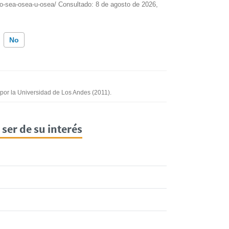
/o-sea-osea-u-osea/ Consultado:
8 de agosto de 2026,
No
ión incorrecta
mación que busco
o por la Universidad de Los Andes (2011).
ser de su interés