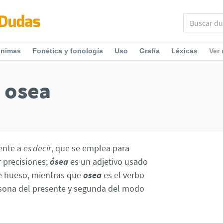
ónimas
Fonética y fonología
Uso
Grafía
Léxicas
Ver
u osea
ente a
es decir
, que se emplea para
r precisiones;
ósea
es un adjetivo usado
de hueso, mientras que
osea
es el verbo
sona del presente y segunda del modo