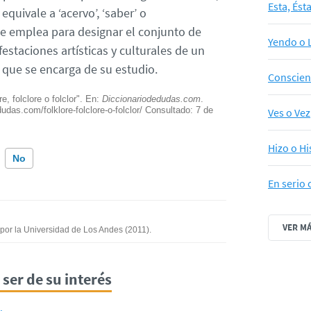
Esta, Ést
equivale a ‘acervo’, ‘saber’ o
se emplea para designar el conjunto de
Yendo o 
estaciones artísticas y culturales de un
a que se encarga de su estudio.
Conscien
e, folclore o folclor". En:
Diccionariodedudas.com
.
udas.com/folklore-folclore-o-folclor/ Consultado:
7 de
Ves o Vez
Hizo o Hi
No
En serio 
ión incorrecta
VER M
mación que busco
o por la Universidad de Los Andes (2011).
ser de su interés