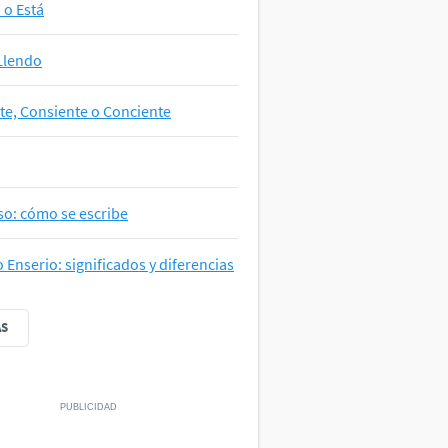
a o Está
Llendo
te, Consiente o Conciente
so: cómo se escribe
o Enserio: significados y diferencias
ÁS