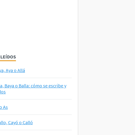
 LEÍDOS
ya, Aya o Allá
la, Baya o Balla: cómo se escribe y
dos
o As
llo, Cayó o Calló