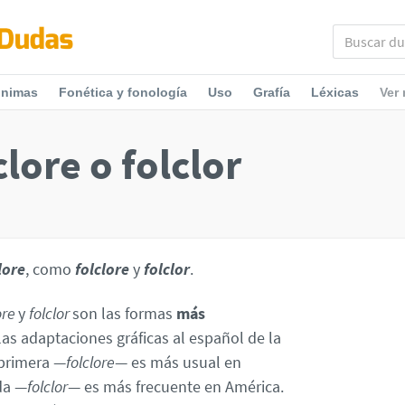
ónimas
Fonética y fonología
Uso
Grafía
Léxicas
Ver
clore o folclor
lore
, como
folclore
y
folclor
.
ore
y
folclor
son las formas
más
las adaptaciones gráficas al español de la
 primera —
folclore
— es más usual en
da —
folclor
— es más frecuente en América.