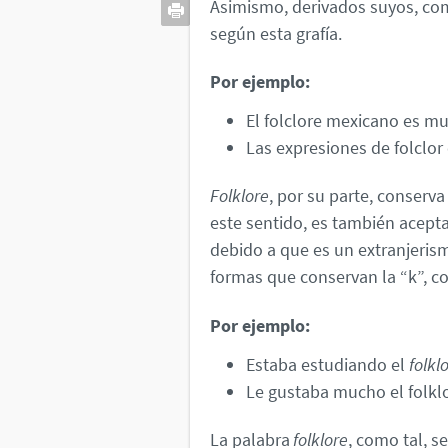
Asimismo, derivados suyos, como
según esta grafía.
Por ejemplo:
El folclore mexicano es mu
Las expresiones de folclo
Folklore
, por su parte, conserva 
este sentido, es también acepta
debido a que es un extranjeris
formas que conservan la “k”, com
Por ejemplo:
Estaba estudiando el
folkl
Le gustaba mucho el folkl
La palabra
folklore
, como tal, 