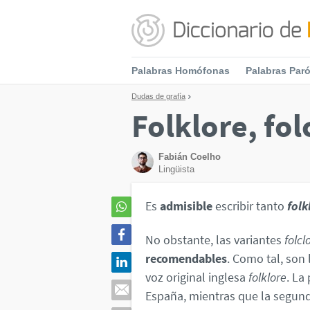
Palabras Homófonas
Palabras Par
Dudas de grafía
Folklore, fol
Fabián Coelho
Lingüista
Es
admisible
escribir tanto
folk
No obstante, las variantes
folcl
recomendables
. Como tal, son 
voz original inglesa
folklore
. La
España, mientras que la segun