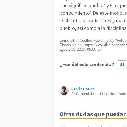
que significa ‘pueblo’, y
lore
que 
‘conocimiento’. De este modo, 
costumbres, tradiciones y manif
pueblo, así como a la disciplin
Cómo citar: Coelho, Fabián (s.f.). "Folklor
Disponible en: https://www.diccionarioded
agosto de 2026, 05:50 pm.
¿Fue útil este contenido?
Sí
Este contenido contiene informac
Fabián Coelho
Este contenido no tiene la infor
Profesional de las letras, licenciad
Otro
Otras dudas que puedan 