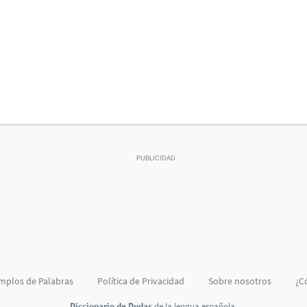
mplos de Palabras
Política de Privacidad
Sobre nosotros
¿C
Diccionario de Dudas
de la lengua española.