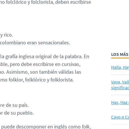
 folclórico y folclorista, deben escribirse
y rico.
r colombiano eran sensacionales.
LOS MÁS
la grafía inglesa original de la palabra. En
ble, pero debe escribirse en cursivas,
Halla, Ha
mo. Asimismo, son también válidas las
o folklor, folklórico y folklorista.
Vaya, Val
significa
Has, Haz 
ore
de su país.
or de su pueblo.
Cayo o Ca
se puede descomponer en inglés como
folk
,