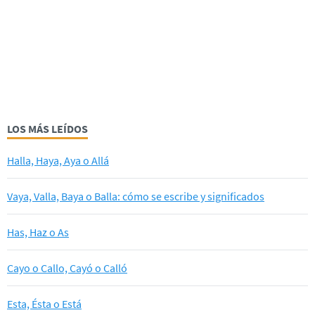
LOS MÁS LEÍDOS
Halla, Haya, Aya o Allá
Vaya, Valla, Baya o Balla: cómo se escribe y significados
Has, Haz o As
Cayo o Callo, Cayó o Calló
Esta, Ésta o Está