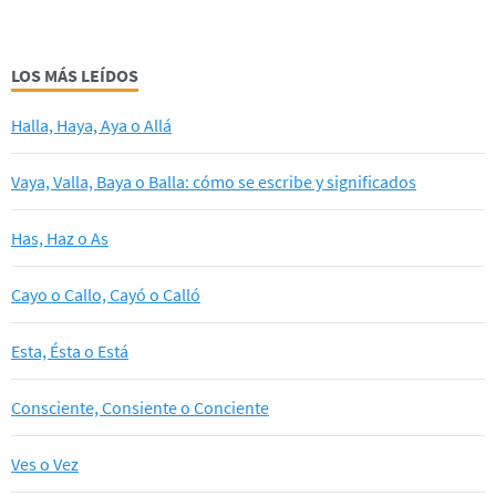
LOS MÁS LEÍDOS
Halla, Haya, Aya o Allá
Vaya, Valla, Baya o Balla: cómo se escribe y significados
Has, Haz o As
Cayo o Callo, Cayó o Calló
Esta, Ésta o Está
Consciente, Consiente o Conciente
Ves o Vez