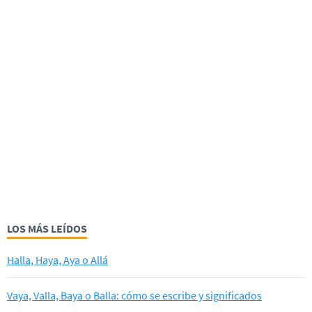
LOS MÁS LEÍDOS
Halla, Haya, Aya o Allá
Vaya, Valla, Baya o Balla: cómo se escribe y significados