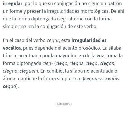
irregular
, por lo que su conjugación no sigue un patrón
uniforme y presenta irregularidades morfológicas. De ahí
que la forma diptongada
cieg-
alterne con la forma
simple
ceg-
en la conjugación de este verbo.
En el caso del verbo
cegar
, esta
irregularidad es
vocálica
, pues depende del acento prosódico. La sílaba
tónica, acentuada por la mayor fuerza de la voz, toma la
forma diptongada
cieg
- (
c
ie
go
,
c
ie
gas
,
c
ie
ga
,
c
ie
gan
,
c
ie
gue
,
c
ie
guen
). En cambio, la sílaba no acentuada o
átona mantiene la forma simple
ceg-
(
ce
gamos
,
ce
gáis
,
ce
gad
).