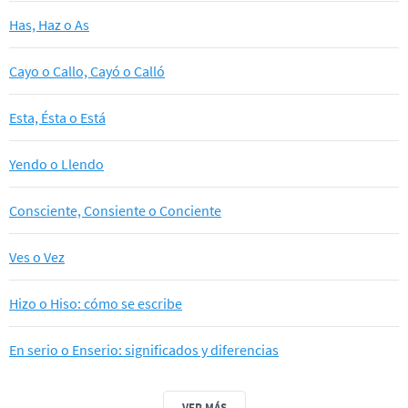
Has, Haz o As
Cayo o Callo, Cayó o Calló
Esta, Ésta o Está
Yendo o Llendo
Consciente, Consiente o Conciente
Ves o Vez
Hizo o Hiso: cómo se escribe
En serio o Enserio: significados y diferencias
VER MÁS