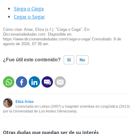
Siega o Ciega
Cegar o Segar
Cómo citar: Arias, Eliza (s.f.). "Ciega o Cega". En:
Diccionariodedudas.com
. Disponible en:
https://www.diccionariodedudas.com/ciega-o-cega/ Consultado:
9 de
agosto de 2026, 07:39 am.
¿Fue útil este contenido?
Sí
No
Este contenido contiene información incorrecta
Este contenido no tiene la información que busco
Eliza Arias
Otro
Licenciada en Letras (2007) y magister scientiae en Lingüística (2013)
por la Universidad de Los Andes (Venezuela).
Otras dudas que puedan ser de su interés