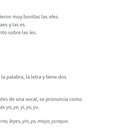
lieron muy bonitas las efes.
es y las es.
to sobre las íes.
a palabra, la letra y tiene dos
 antes de una vocal, se pronuncia como
bas
ya, ye, yi, yo, yu
.
rno, leyes, yin, yo, mayo, yunque.