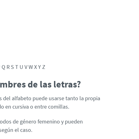
P Q R S T U V W X Y Z
mbres de las letras?
as del alfabeto puede usarse tanto la propia
 en cursiva o entre comillas.
 todos de género femenino y pueden
según el caso.