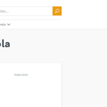
 más
ola