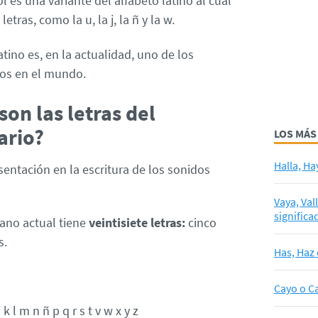
 es una variante del alfabeto latino al cual
tras, como la u, la j, la ñ y la w.
tino es, en la actualidad, uno de los
dos en el mundo.
son las letras del
ario?
LOS MÁS
Halla, Ha
esentación en la escritura de los sonidos
Vaya, Val
significa
lano actual tiene
veintisiete letras:
cinco
s.
Has, Haz 
Cayo o Ca
j k l m n ñ p q r s t v w x y z