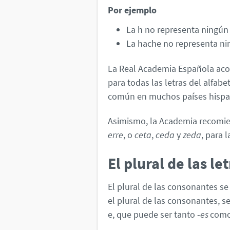
Por ejemplo
La h no representa ningún
La hache no representa ni
La Real Academia Española ac
para todas las letras del alfa
común en muchos países hispa
Asimismo, la Academia recomi
erre
, o
ceta
,
ceda
y
zeda
, para 
El plural de las le
El plural de las consonantes se 
el plural de las consonantes, se 
e, que puede ser tanto -
es
com