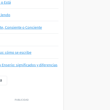
a o Está
Llendo
te, Consiente o Conciente
so: cómo se escribe
o Enserio: significados y diferencias
ÁS