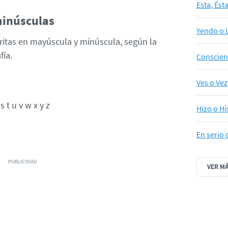
Esta, Ést
minúsculas
Yendo o 
critas en mayúscula y minúscula, según la
fía.
Conscien
Ves o Vez
 s t u v w x y z
Hizo o Hi
En serio 
VER M