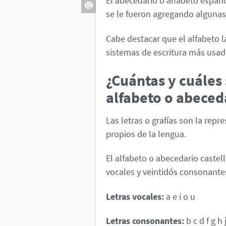
El abecedario o alfabeto español
se le fueron agregando algunas le
Cabe destacar que el alfabeto la
sistemas de escritura más usa
¿Cuántas y cuáles 
alfabeto o abeced
Las letras o grafías son la repr
propios de la lengua.
El alfabeto o abecedario castel
vocales y veintidós consonante
Letras vocales:
a e i o u
Letras consonantes:
b c d f g h 