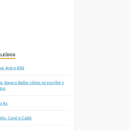
 LEÍDOS
ya, Aya o Allá
la, Baya o Balla: cómo se escribe y
dos
o As
llo, Cayó o Calló