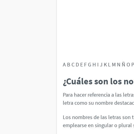
A B C D E F G H I J K L M N Ñ O 
¿Cuáles son los no
Para hacer referencia a las letr
letra como su nombre destacado
Los nombres de las letras son
emplearse en singular o plural 