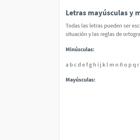
Letras mayúsculas y 
Todas las letras pueden ser es
situación y las reglas de ortogra
Minúsculas:
a b c d e f g h i j k l m n ñ o p q r
Mayúsculas: