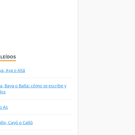
 LEÍDOS
ya, Aya o Allá
la, Baya o Balla: cómo se escribe y
dos
o As
llo, Cayó o Calló