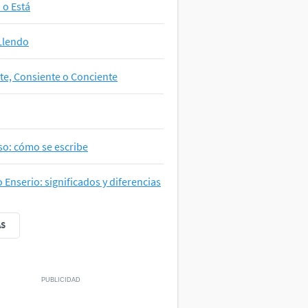
a o Está
Llendo
te, Consiente o Conciente
so: cómo se escribe
o Enserio: significados y diferencias
ÁS