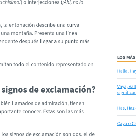
uchísimo!
) o interjecciones (
¡Ah!, no lo
, la entonación describe una curva
e una montaña. Presenta una línea
endente después llegar a su punto más
LOS MÁS
mitan todo el contenido representado en
Halla, Ha
Vaya, Val
 signos de exclamación?
significa
mbién llamados de admiración, tienen
Has, Haz 
mportante conocer. Estas son las más
Cayo o Ca
los signos de exclamación son dos, el de