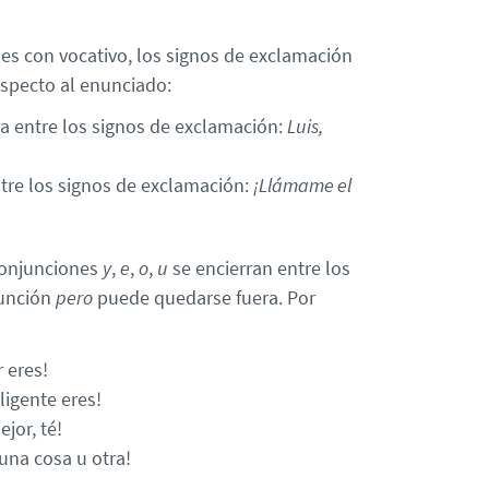
es con vocativo, los signos de exclamación
specto al enunciado:
erra entre los signos de exclamación:
Luis,
 entre los signos de exclamación:
¡Llámame el
 conjunciones
y
,
e
,
o
,
u
se encierran entre los
junción
pero
puede quedarse fuera. Por
r eres!
ligente eres!
jor, té!
 una cosa u otra!