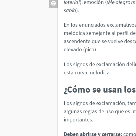
lotería!
), emoción (
¡Me alegro m
sabía
).
En los enunciados exclamativos
melódica semejante al perfil d
ascendente que se vuelve desc
elevado (pico).
Los signos de exclamación deli
esta curva melódica.
¿Cómo se usan los
Los signos de exclamación, ta
algunas reglas de uso que es i
importantes.
Deben abrirse y cerrarse:
como 