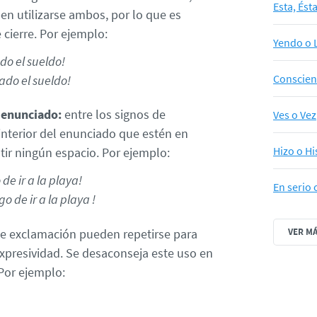
Esta, Ést
deben utilizarse ambos, por lo que es
 cierre. Por ejemplo:
Yendo o 
o el sueldo!
Conscien
do el sueldo!
l enunciado:
entre los signos de
Ves o Vez
interior del enunciado que estén en
Hizo o Hi
tir ningún espacio. Por ejemplo:
de ir a la playa!
En serio 
o de ir a la playa !
de exclamación pueden repetirse para
VER M
xpresividad. Se desaconseja este uso en
Por ejemplo: