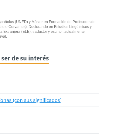
ión incorrecta
mación que busco
spañolas (UNED) y Máster en Formación de Profesores de
uto Cervantes). Doctorando en Estudios Lingüísticos y
 Extranjera (ELE), traductor y escritor, actualmente
eval.
ser de su interés
nas (con sus significados)