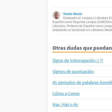
Este contenido contiene informac
Tomás Muriel
Este contenido no tiene la infor
Graduado en Lengua y Literatura E
Español como Segunda Lengua (UNED/Instit
Literarios. Profesor de Español como Lengua
Otro
realizando un doctorado en Literatura Medi
Otras dudas que puedan 
Signo de Interrogación (¿?)
Signos de puntuación
41 ejemplos de palabras homófo
Cómo o Como
Has, Haz o As