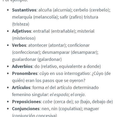
Sustantivos
: alcuña (alcurnia); cerbelo (cerebelo);
melarquía (melancolía); safir (zafiro) tristura
(tristeza)
Adjetivos
: entrañal (entrañable); misterial
(misterioso)
Verbos
: atontecer (atontar); conficionar
(confeccionar); desmamparar (desamparar);
gualardonar (galardonar)
Adverbios
: do (relativo, equivalente a donde)
Pronombres
: cúyo en uso interrogativo: ¿Cúyo (de
quién) eran los pasos que se oyeron?
Artículos
: forma
el
del artículo determinado
femenino singular:
el espada; el oreja
.
Preposiciones
:
cabe
(cerca de);
so
(bajo, debajo de)
Conjunciones
: nen, nin (copulativa); maguer
(conjunción concesiva)