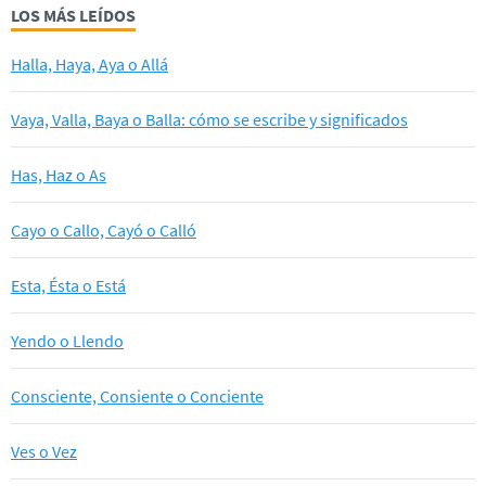
LOS MÁS LEÍDOS
Halla, Haya, Aya o Allá
Vaya, Valla, Baya o Balla: cómo se escribe y significados
Has, Haz o As
Cayo o Callo, Cayó o Calló
Esta, Ésta o Está
Yendo o Llendo
Consciente, Consiente o Conciente
Ves o Vez