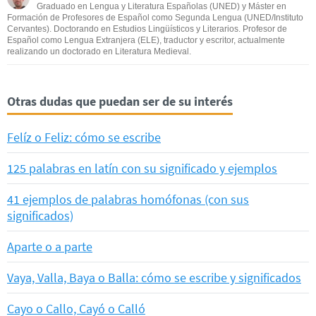
Graduado en Lengua y Literatura Españolas (UNED) y Máster en
Formación de Profesores de Español como Segunda Lengua (UNED/Instituto
Cervantes). Doctorando en Estudios Lingüísticos y Literarios. Profesor de
Español como Lengua Extranjera (ELE), traductor y escritor, actualmente
realizando un doctorado en Literatura Medieval.
Otras dudas que puedan ser de su interés
Felíz o Feliz: cómo se escribe
125 palabras en latín con su significado y ejemplos
41 ejemplos de palabras homófonas (con sus
significados)
Aparte o a parte
Vaya, Valla, Baya o Balla: cómo se escribe y significados
Cayo o Callo, Cayó o Calló