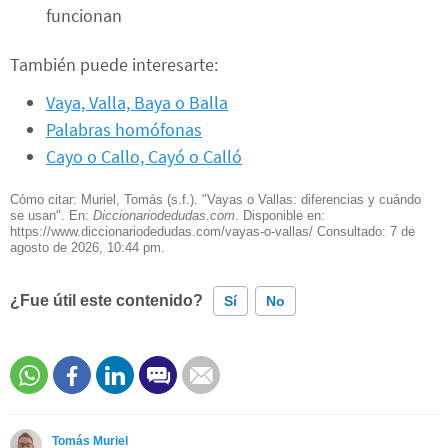
funcionan
También puede interesarte:
Vaya, Valla, Baya o Balla
Palabras homófonas
Cayo o Callo, Cayó o Calló
Cómo citar: Muriel, Tomás (s.f.). "Vayas o Vallas: diferencias y cuándo
se usan". En:
Diccionariodedudas.com
. Disponible en:
https://www.diccionariodedudas.com/vayas-o-vallas/ Consultado:
7 de
agosto de 2026, 10:44 pm.
¿Fue útil este contenido?
Sí
No
Este contenido contiene información incorrecta
Este contenido no tiene la información que busco
Tomás Muriel
Otro