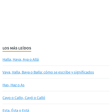
LOS MÁS LEÍDOS
Halla, Haya, Aya o Allá
Vaya, Valla, Baya o Balla: cómo se escribe y significados
Has, Haz o As
Cayo o Callo, Cayó o Calló
Esta, Ésta o Está